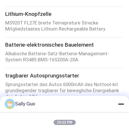
Lithium-Knopfzelle
MS920T FL27E breite Temeprature Strecke
Mitgliedstaates Lithium Rechargeable Battery
Batterie-elektronisches Bauelement
Alkalische Batterie-Satz-Batterie-Management-
System RS485 BMS-16S200A-20A
tragbarer Autosprungsstarter
Sprungsstarter des Autos 6000mAh des Nottool-kit
grundlegender tragbarer für bewegliche Energiebank
des Autos 12V
Sally Guo
E-Cig große Batterie
E-Cig große Batterie 4.2V LIR13300 für Wegwerf-E-
10:22 PM
Zigarette