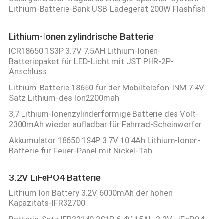
Lithium-Batterie-Bank USB-Ladegerät 200W Flashfish
QUALITÄTSKONTROLLE
Lithium-Ionen zylindrische Batterie
TRETEN
ICR18650 1S3P 3.7V 7.5AH Lithium-Ionen-
Batteriepaket für LED-Licht mit JST PHR-2P-
SIE
Anschluss
MIT
Lithium-Batterie 18650 für der Mobiltelefon-INM 7.4V
Satz Lithium-des Ion2200mah
UNS
3,7 Lithium-Ionenzylinderförmige Batterie des Volt-
IN
2300mAh wieder aufladbar für Fahrrad-Scheinwerfer
VERBINDUNG
Akkumulator 18650 1S4P 3.7V 10.4Ah Lithium-Ionen-
Batterie für Feuer-Panel mit Nickel-Tab
NACHRICHTEN
3.2V LiFePO4 Batterie
Lithium Ion Battery 3.2V 6000mAh der hohen
FÄLLE
Kapazitäts-IFR32700
Batterie-Satz IFR32140 2S1P 6.4V 15AH 3.2V LiFePO4