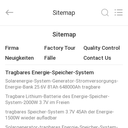
Zhou
Sunland
New
Sitemap
Energy
Technology
Co.,
Ltd..
All
HAUS
Rights
Sitemap
Reserved.
PRODUKTE
Firma
Factory Tour
Quality Control
Neuigkeiten
Fälle
Contact Us
VIDEOS
Tragbares Energie-Speicher-System
Solarenergie-System-Generator-Stromversorgungs-
ÜBER
Energie-Bank 25.6V 81Ah 648000Ah tragbare
UNS
Tragbare Lithium-Batterie des Energie-Speicher-
System-2000W 3.7V im Freien
FABRIK-
tragbares Speicher-System 3.7V 45Ah der Energie-
1500W wieder aufladbar
AUSFLUG
Solargenerator-tragbares Energie-Speicher-System-