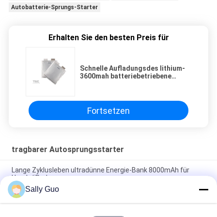
Autobatterie-Sprungs-Starter
Erhalten Sie den besten Preis für
Schnelle Aufladungsdes lithium-
3600mah batteriebetriebene
prismatische Zelle Auto-Sprungs-
des Starter-12V Lifepo4
Fortsetzen
tragbarer Autosprungsstarter
Lange Zyklusleben ultradünne Energie-Bank 8000mAh für
Handy/iPad
Sally Guo
Miniart Batterieleistungs-Bank 12v 29.6Wh externe, Auto-
Pullover-Funktions-Energie-Bank