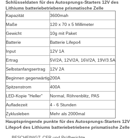
Schlüsseldaten für des Autosprungs-Starters 12V des
Lithiums batteriebetriebene prismatische Zelle
Kapazität
3600mah
Maße
120 x 70 x 5 Millimeter
Gewicht
10g mit Paket
Batterie
Batterie Lifepo4
Input
12V 1A
Ertrag
5V/2A, 12V/2A, 16V/2A, 19V/3.5A
Selbstanfangsertrag
12V 2A
Beginnen gegenwärtig
200A
Spitzenstrom
400A
LED-Kopie "Heller"
Normal, Röhrenblitz, PAS
Aufladezeit
4 - 6 Stunden
Zyklusleben
Mehr als 2000mal
Hauptspringende punkte für des Autosprungs-Starters 12V
Lifepo4 des Lithiums batteriebetriebene prismatische Zelle
BESCHEINIGT: CER und Prüfberichte