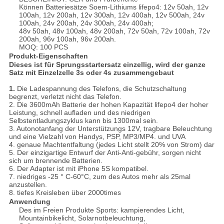
Können Batteriesätze Soem-Lithiums lifepo4: 12v 50ah, 12v
100ah, 12v 200ah, 12v 300ah, 12v 400ah, 12v 500ah, 24v
100ah, 24v 200ah, 24v 300ah, 24v 400ah;
48v 50ah, 48v 100ah, 48v 200ah, 72v 50ah, 72v 100ah, 72v
200ah, 96v 100ah, 96v 200ah.
MOQ: 100 PCS
Produkt-Eigenschaften
Dieses ist für Sprungsstartersatz einzellig, wird der ganze
Satz mit Einzelzelle 3s oder 4s zusammengebaut
1.
Die Ladespannung des Telefons, die Schutzschaltung
begrenzt, verletzt nicht das Telefon.
2. Die 3600mAh Batterie der hohen Kapazität lifepo4 der hoher
Leistung, schnell aufladen und des niedrigen
Selbstentladungszyklus kann bis 1300mal sein.
3. Autonotanfang der Unterstützungs 12V, tragbare Beleuchtung
und eine Vielzahl von Handys, PSP, MP3/MP4. und UVA
4. genaue Machtentfaltung (jedes Licht stellt 20% von Strom) dar
5. Der einzigartige Entwurf der Anti-Anti-gebühr, sorgen nicht
sich um brennende Batterien.
6. Der Adapter ist mit iPhone 5S kompatibel.
7. niedriges -25 ° C-60°C, zum des Autos mehr als 25mal
anzustellen.
8. tiefes Kreisleben über 2000times
Anwendung
Des im Freien Produkte Sports: kampierendes Licht,
Mountainbikelicht, Solarnotbeleuchtung,