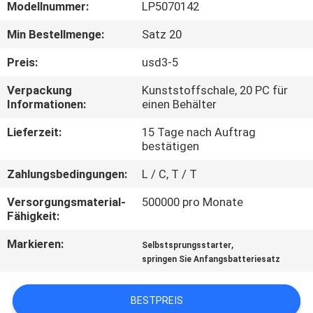
Modellnummer:
LP5070142
QUALITÄTSKONTROLLE
Min Bestellmenge:
Satz 20
Preis:
usd3-5
TRETEN
Verpackung
Kunststoffschale, 20 PC für
SIE
Informationen:
einen Behälter
MIT
Lieferzeit:
15 Tage nach Auftrag
UNS
bestätigen
IN
Zahlungsbedingungen:
L / C, T / T
VERBINDUNG
Versorgungsmaterial-
500000 pro Monate
Fähigkeit:
NACHRICHTEN
Markieren:
,
Selbstsprungsstarter
springen Sie Anfangsbatteriesatz
FÄLLE
BESTPREIS