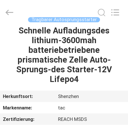
Zhou
Sunland
New
Energy
Technology
Tragbarer Autosprungsstarter
Co.,
Ltd..
All
Schnelle Aufladungsdes
HAUS
Rights
Reserved.
lithium-3600mah
PRODUKTE
batteriebetriebene
prismatische Zelle Auto-
VIDEOS
Sprungs-des Starter-12V
Lifepo4
ÜBER
UNS
Herkunftsort:
Shenzhen
Markenname:
tac
FABRIK-
Zertifizierung:
REACH MSDS
AUSFLUG