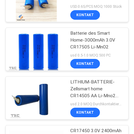
FORDERN
mit Tabs Anwendung für
USD.0.65/PCS MOQ:1000 Stück
Smart Home
SIE EIN
KONTAKT
62
ZITAT
Lithium-Ionen-
Batterie des Smart
Home-3000mAh 3.0V
Polymer-Batterien
SITEMAP
CR17505 Li-MnO2
usd 0.5-1.0 MOQ:500 PC
PRIVACY
KONTAKT
POLICY
LITHIUM-BATTERIE-
70
Zellsmart home
CR14505 AA Li-Mno2
LiSOCl2 Batterie
Primärbatterie-1600mAh
usd 2.0 MOQ:Durchkontaktierung
3.0V
KONTAKT
CR17450 3.0V 2400mAh