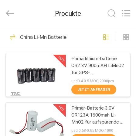
Zhou
Sunland
New
Produkte
Energy
Technology
Co.,
Ltd..
All
HAUS
121
Rights
China Li-Mn Batterie
Reserved.
Tragbares Energie-
PRODUKTE
Speicher-System
HOT
Primärlithium-batterie
CR2 3V 900mAH LiMnO2
VIDEOS
für GPS-
Sicherheitssystem
usd0.4-0.5 MOQ:2000pcs
ÜBER
JETZT ANFRAGEN
146
UNS
Lithium-Ionen
HOT
Primär-Batterie 3.0V
CR123A 1600mah Li-
FABRIK-
zylindrische Batterie
MnO2 für aufspürende \
AUSFLUG
elektrisches Mater Gps
usd 0.58-0.65 MOQ:1000