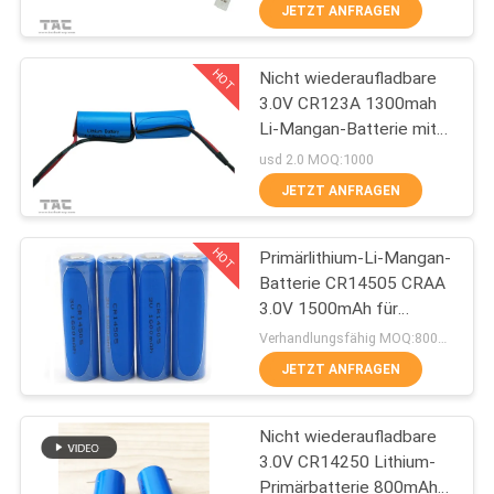
JETZT ANFRAGEN
QUALITÄTSKONTROLLE
HOT
Nicht wiederaufladbare
140
3.0V CR123A 1300mah
TRETEN
Li-Mangan-Batterie mit
3.2V LiFePO4
SIE
Draht
usd 2.0 MOQ:1000
Batterie
MIT
JETZT ANFRAGEN
UNS
HOT
Primärlithium-Li-Mangan-
IN
Batterie CR14505 CRAA
VERBINDUNG
3.0V 1500mAh für
51
Verbrauchszähler, Tür-
Verhandlungsfähig MOQ:800PCS
Schließfächer
NACHRICHTEN
JETZT ANFRAGEN
Li-Mn Batterie
Nicht wiederaufladbare
FÄLLE
3.0V CR14250 Lithium-
Primärbatterie 800mAh