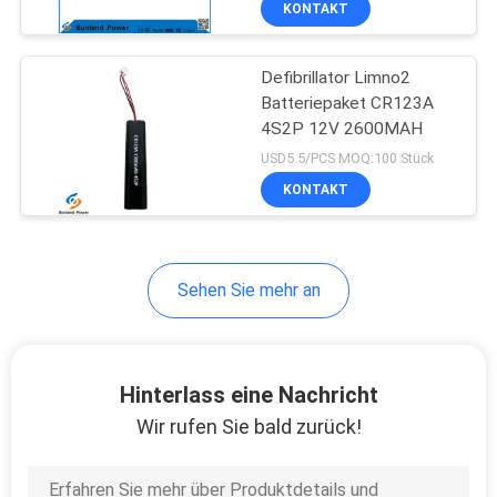
KONTAKT
51
Elektrische Fahrrad
Defibrillator Limno2
Akku
Batteriepaket CR123A
4S2P 12V 2600MAH
USD5.5/PCS MOQ:100 Stück
KONTAKT
20
Sehen Sie mehr an
Lithiumeisenbatterie
Hinterlass eine Nachricht
Wir rufen Sie bald zurück!
21