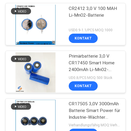
CR2412 3,0 V 100 MAH
17
Li-MnO2-Batterie
Batterieenergiespeiche
USD0.9-1.1/PCS MOQ:1000
KONTAKT
Primärbatterie 3,0 V
CR17450 Smart Home
2400mAh Li-MnO2-
36
Batterie
UD0.8/PCS MOQ:500 Stück
Ess-Energie-
KONTAKT
Speicher-System
CR17505 3,0V 3000mAh
Batterie Smart Power für
Industrie-Wächter
Sicherheitsstrom
Verhandlungsfähig MOQ:Verhandlungsfähig
Gesundheitswächter