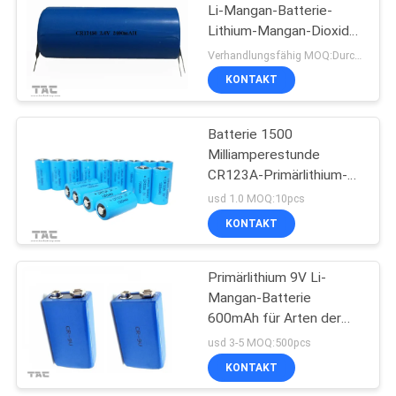
Li-Mangan-Batterie-
Lithium-Mangan-Dioxid-
122
Batterie
Verhandlungsfähig MOQ:Durchkontaktierung
12V LiFePO4
KONTAKT
Batteriepack
Batterie 1500
Milliamperestunde
CR123A-Primärlithium-
LiMnO2 mit
usd 1.0 MOQ:10pcs
Hochenergie-Dichte
KONTAKT
19
Primärlithium 9V Li-
Solarenergiespeichersy
Mangan-Batterie
600mAh für Arten der
Sicherheitsleistung 26,5
usd 3-5 MOQ:500pcs
x 48.5mm
KONTAKT