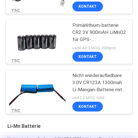
KONTAKT
Primärlithium-batterie
CR2 3V 900mAH LiMnO2
für GPS-
Sicherheitssystem
usd0.4-0.5 MOQ:2000pcs
KONTAKT
Nicht wiederaufladbare
3.0V CR123A 1300mah
Li-Mangan-Batterie mit
Draht
usd 2.0 MOQ:1000
KONTAKT
Li-Mn Batterie