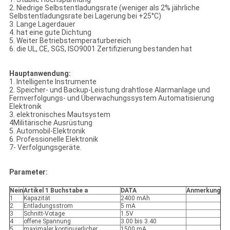
2. Niedrige Selbstentladungsrate (weniger als 2% jährliche
Selbstentladungsrate bei Lagerung bei +25°C)
3. Lange Lagerdauer
4. hat eine gute Dichtung
5. Weiter Betriebstemperaturbereich
6. die UL, CE, SGS, ISO9001 Zertifizierung bestanden hat
Hauptanwendung:
1. Intelligente Instrumente
2. Speicher- und Backup-Leistung drahtlose Alarmanlage und
Fernverfolgungs- und Überwachungssystem Automatisierung
Elektronik
3. elektronisches Mautsystem
4Militärische Ausrüstung
5. Automobil-Elektronik
6. Professionelle Elektronik
7- Verfolgungsgeräte.
Parameter:
Nein
Artikel 1 Buchstabe a
DATA
Anmerkung
1
Kapazität
2400 mAh
2
Entladungsstrom
5 mA
3
Schnitt-Votage
1.5V
4
offene Spannung
3.00 bis 3.40
5
maximaler kontinuierlicher
1500 mA