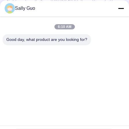
Nicht wiederaufladbare 3.0V CR14250 Lithium-Primärbatterie
800mAh mit Tabs Anwendung für Smart Home
Sally Guo
Batterie des Smart Home-3000mAh 3.0V CR17505 Li-MnO2
6:10 AM
LITHIUM-BATTERIE-Zellsmart home CR14505 AA Li-Mno2
Primärbatterie-1600mAh 3.0V
Good day, what product are you looking for?
Beliebte Kategorien
Alle
Tragbares Energie-
Lithium-Ionen 
Speicher-System
Zylindrische Batterie
3.2V LiFePO4 
Li-Mn Batterie
Batterie
Lithium-Ionen-
LiSOCl2 Batterie
Polymer-Batterien
12V LiFePO4 
Solarenergiespeichersyst
Batteriepack