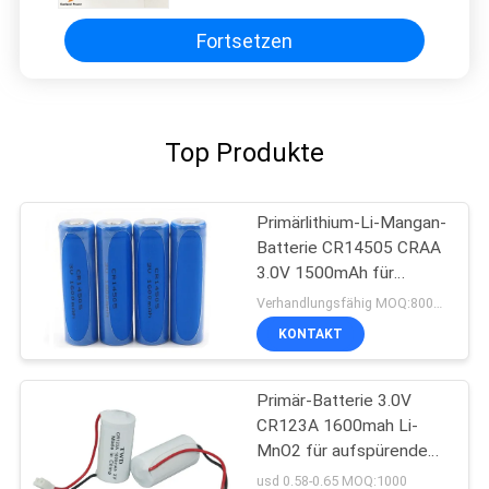
Fortsetzen
Top Produkte
Primärlithium-Li-Mangan-
Batterie CR14505 CRAA
3.0V 1500mAh für
Verbrauchszähler, Tür-
Verhandlungsfähig MOQ:800PCS
Schließfächer
KONTAKT
Primär-Batterie 3.0V
CR123A 1600mah Li-
MnO2 für aufspürende
elektrisches Mater Gps
usd 0.58-0.65 MOQ:1000