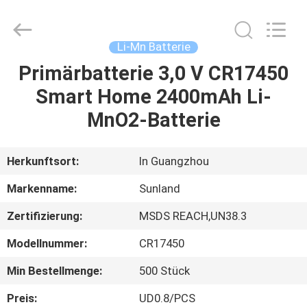
Zhou
Sunland
New
Energy
Technology
Li-Mn Batterie
Co.,
Ltd..
All
Primärbatterie 3,0 V CR17450
HAUS
Rights
Reserved.
Smart Home 2400mAh Li-
PRODUKTE
MnO2-Batterie
VIDEOS
Herkunftsort:
In Guangzhou
Markenname:
Sunland
ÜBER
Zertifizierung:
MSDS REACH,UN38.3
UNS
Modellnummer:
CR17450
FABRIK-
Min Bestellmenge:
500 Stück
AUSFLUG
Preis:
UD0.8/PCS