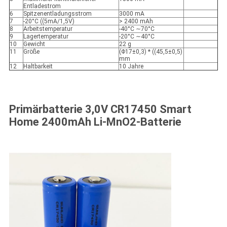
Entladestrom
6
Spitzenentladungsstrom
3000 mA
7
-20°C ((5mA/1,5V)
> 2400 mAh
8
Arbeitstemperatur
-40°C ∼70°C
9
Lagertemperatur
-20°C ∼40°C
10
Gewicht
22 g
11
Größe
(Φ17±0,3) * ((45,5±0,5)
mm
12
Haltbarkeit
10 Jahre
Primärbatterie 3,0V CR17450 Smart
Home 2400mAh Li-MnO2-Batterie