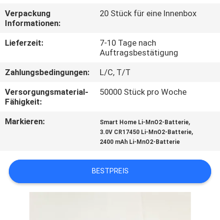
Verpackung
20 Stück für eine Innenbox
QUALITÄTSKONTROLLE
Informationen:
Lieferzeit:
7-10 Tage nach
TRETEN
Auftragsbestätigung
SIE
Zahlungsbedingungen:
L/C, T/T
MIT
Versorgungsmaterial-
50000 Stück pro Woche
UNS
Fähigkeit:
IN
Markieren:
,
Smart Home Li-MnO2-Batterie
,
3.0V CR17450 Li-MnO2-Batterie
VERBINDUNG
2400 mAh Li-MnO2-Batterie
NACHRICHTEN
BESTPREIS
FÄLLE