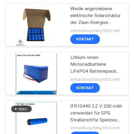
Weide angetriebene
17
elektrische Solarstruktur
der Zaun-Energise
Batterieenergiespeiche
Lithium-Ionbatterie-
Verhandlungsfähig MOQ:Verhandlungsfähig
12AH 3.2V 32700 der
KONTAKT
Zellen 1S2P
Lithium-Ionen
Motorradbatterie
LiFePO4 Batteriepack
36
25,6V 9AH 26650
Verhandlungsfähig MOQ:Verhandlungsfähig
Ess-Energie-
KONTAKT
Speicher-System
IFR10440 3,2 V 200 mAh
verwendet für GPS
Straßenstifte Spielzeug
Bergbauleuchten
Verhandlungsfähig MOQ:Verhandlungsfähig
Sonnenstraßenlaternen