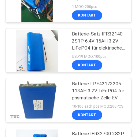
FORDERN
1 MOQ:200pcs
SIE EIN
KONTAKT
62
ZITAT
Lithium-Ionen-
Batterie-Satz IFR32140
2S1P 6.4V 15AH 3.2V
Polymer-Batterien
SITEMAP
LiFePO4 für elektrisches
fechtendes Solar
USD19 MOQ:100pcs
angetrieben
PRIVACY
KONTAKT
POLICY
Batterie LPF42173205
70
113AH 3.2V LiFePO4 für
prismatische Zelle EV
LiSOCl2 Batterie
und ESS
10-100 each pcs MOQ:200PCS
KONTAKT
Batterie IFR32700 2S2P