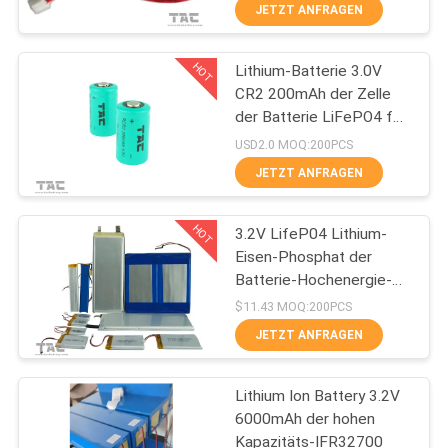
elektrischen Solarzauns
JETZT ANFRAGEN
QUALITÄTSKONTROLLE
HOT
Lithium-Batterie 3.0V
140
CR2 200mAh der Zelle
TRETEN
der Batterie LiFePO4 für
3.2V LiFePO4
SIE
Mittagsstift
USD2.0 MOQ:200PCS
Batterie
MIT
JETZT ANFRAGEN
UNS
HOT
3.2V LifeP04 Lithium-
IN
Eisen-Phosphat der
VERBINDUNG
Batterie-Hochenergie-
51
Dichte-11585135Fe
$11.43 MOQ:200PCS
10Ah
NACHRICHTEN
JETZT ANFRAGEN
Li-Mn Batterie
Lithium Ion Battery 3.2V
FÄLLE
6000mAh der hohen
Kapazitäts-IFR32700