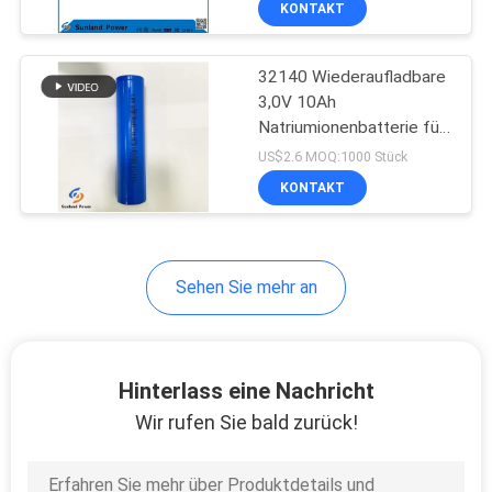
KONTAKT
51
Drahtlose
Kommunikationsgeräte
Elektrische Fahrrad
Stromwerkzeuge
32140 Wiederaufladbare
Akku
Audiovisuelle Ausrüstung
3,0V 10Ah
Smart Meter
Natriumionenbatterie für
Sicherheitssysteme
Energiespeichersysteme
US$2.6 MOQ:1000 Stück
Notlicht
KONTAKT
20
Sehen Sie mehr an
Lithiumeisenbatterie
Hinterlass eine Nachricht
Wir rufen Sie bald zurück!
21