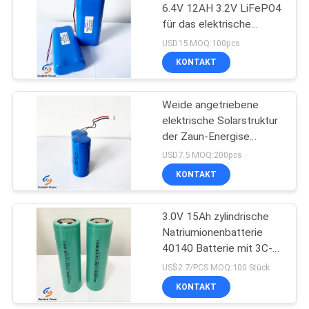
6.4V 12AH 3.2V LiFePO4
für das elektrische
122
Fechten
USD15 MOQ:100pcs
12V LiFePO4
KONTAKT
Batteriepack
Weide angetriebene
elektrische Solarstruktur
der Zaun-Energise
Lithium-Ionbatterie-
USD7.5 MOQ:200pcs
12AH 3.2V 32700 der
KONTAKT
19
Zellen 1S2P
3.0V 15Ah zylindrische
Solarenergiespeichersy
Natriumionenbatterie
40140 Batterie mit 3C-
Rate für
US$2.7/PCS MOQ:100 Stück
Solarenergiesystem
KONTAKT