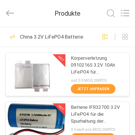
Zhou
Sunland
New
Produkte
Energy
Technology
Co.,
Ltd..
All
HAUS
121
Rights
China 3.2V LiFePO4 Batterie
Reserved.
Tragbares Energie-
PRODUKTE
Speicher-System
HOT
Körperverletzung
09102165 3.2V 10Ah
VIDEOS
LiFePO4 für
Ladestations-
usd 2-5 MOQ:200PCS
Körperverletzungs-
ÜBER
JETZT ANFRAGEN
Beutel-weichen Satz
146
UNS
Lithium-Ionen
HOT
Batterie IFR32700 3.2V
LiFePO4 für die
FABRIK-
zylindrische Batterie
Spurhaltung der
AUSFLUG
Ausrüstung und des
3-5 each pcs MOQ:200PCS