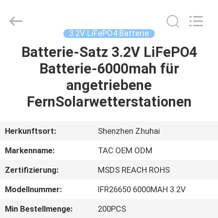
Zhou
Sunland
New
Energy
Technology
3.2V LiFePO4 Batterie
Co.,
Ltd..
All
Batterie-Satz 3.2V LiFePO4
HAUS
Rights
Reserved.
Batterie-6000mah für
PRODUKTE
angetriebene
FernSolarwetterstationen
VIDEOS
Herkunftsort:
Shenzhen Zhuhai
ÜBER
Markenname:
TAC OEM ODM
UNS
Zertifizierung:
MSDS REACH ROHS
FABRIK-
Modellnummer:
IFR26650 6000MAH 3.2V
AUSFLUG
Min Bestellmenge:
200PCS