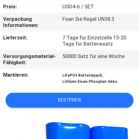
Preis:
USD4-6 / SET
QUALITÄTSKONTROLLE
Verpackung
Foen Sie Regel UN38.3
Informationen:
TRETEN
Lieferzeit:
7 Tage für Einzelzelle 15-20
SIE
Tage für Batteriesatz
MIT
Versorgungsmaterial-
50000 Satz für eine Woche
Fähigkeit:
UNS
IN
Markieren:
,
LiFePO4 Batteriepack
Lithium-Eisen-Phosphat-Akku
VERBINDUNG
BESTPREIS
NACHRICHTEN
FÄLLE