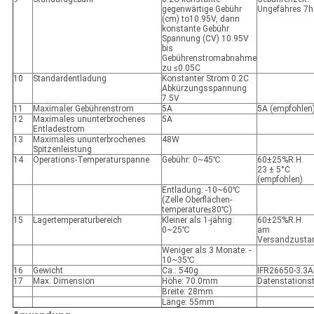
gegenwärtige Gebühr
Ungefähres 7h
(cm) to10.95V, dann
konstante Gebühr
Spannung (CV) 10.95V
bis
Gebührenstromabnahme
zu ≤0.05C
10
Standardentladung
Konstanter Strom 0.2C
Abkürzungsspannung
7.5V
11
Maximaler Gebührenstrom
5A
5A (empfohlen
12
Maximales ununterbrochenes
5A
Entladestrom
13
Maximales ununterbrochenes
48W
Spitzenleistung
14
Operations-Temperaturspanne
Gebühr: 0~45℃
60±25%R.H.
23 ± 5°C
(empfohlen)
Entladung: -10~60℃
(Zelle Oberflächen-
temperature≤80℃)
15
Lagertemperaturbereich
Kleiner als 1-jährig:
60±25%R.H.
0~25℃
am
Versandzusta
Weniger als 3 Monate: -
10~35℃
16
Gewicht
Ca.: 540g
IFR26650-3.3A
17
Max. Dimension
Höhe: 70.0mm
Datenstations
Breite: 28mm
Länge: 55mm