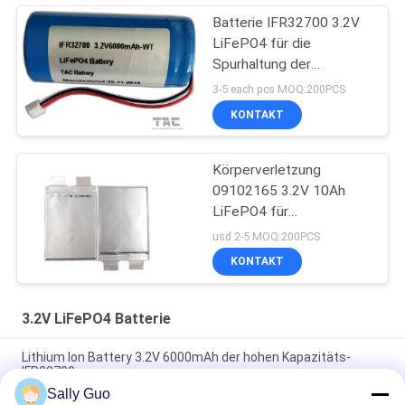
Batterie IFR32700 3.2V
LiFePO4 für die
Spurhaltung der
Ausrüstung und des
3-5 each pcs MOQ:200PCS
elektrischen Solarzauns
KONTAKT
Körperverletzung
09102165 3.2V 10Ah
LiFePO4 für
Ladestations-
usd 2-5 MOQ:200PCS
Körperverletzungs-
KONTAKT
Beutel-weichen Satz
3.2V LiFePO4 Batterie
Lithium Ion Battery 3.2V 6000mAh der hohen Kapazitäts-
IFR32700
Sally Guo