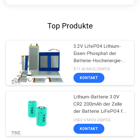
Top Produkte
3.2V LifeP04 Lithium-
Eisen-Phosphat der
Batterie-Hochenergie-
Dichte-11585135Fe
$11.43 MOQ:200PCS
10Ah
KONTAKT
Lithium-Batterie 3.0V
CR2 200mAh der Zelle
der Batterie LiFePO4 für
Mittagsstift
USD2.0 MOQ:200PCS
KONTAKT