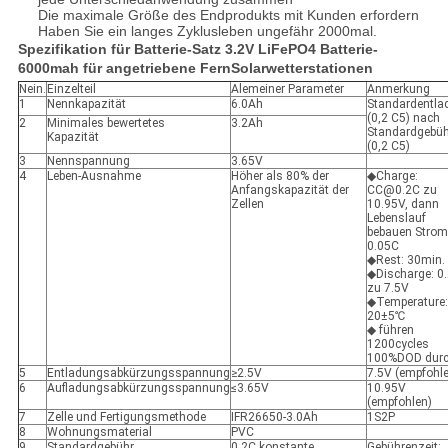
Die maximale Größe des Endprodukts mit Kunden erfordern
Haben Sie ein langes Zyklusleben ungefähr 2000mal.
Spezifikation für Batterie-Satz 3.2V LiFePO4 Batterie-
6000mah für angetriebene FernSolarwetterstationen
Nein.
Einzelteil
Alemeiner Parameter
Anmerkung
1
Nennkapazität
6.0Ah
Standardentla
(0,2 C5) nach
2
Minimales bewertetes
3.2Ah
Standardgebüh
Kapazität
(0,2 C5)
3
Nennspannung
3.65V
4
Leben-Ausnahme
Höher als 80% der
◆Charge:
Anfangskapazität der
CC@0.2C zu
Zellen
10.95V, dann
Lebenslauf
bebauen Strom
0.05C
◆Rest: 30min.
◆Discharge: 0
zu 7.5V
◆Temperature:
20±5℃
◆ führen
1200cycles
100%DOD dur
5
Entladungsabkürzungsspannung
≥2.5V
7.5V (empfohl
6
Aufladungsabkürzungsspannung
≤3.65V
10.95V
(empfohlen)
7
Zelle und Fertigungsmethode
IFR26650-3.0Ah
1S2P
8
Wohnungsmaterial
PVC
9
Standardgebühr
0.2C konstante
Gebührenzeit: