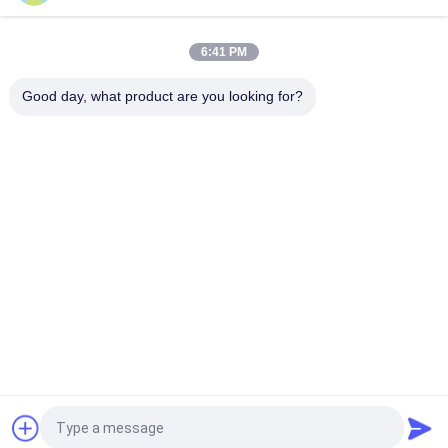
Batterie-Satz IFR32140 2S1P 6.4V 15AH 3.2V LiFePO4 für
elektrisches fechtendes Solar angetrieben
6:41 PM
Batterie LPF42173205 113AH 3.2V LiFePO4 für prismatische
Zelle EV und ESS
Good day, what product are you looking for?
Beliebte Kategorien
Alle
Tragbares Energie-
Lithium-Ionen 
Speicher-System
Zylindrische Batterie
3.2V LiFePO4 
Li-Mn Batterie
Batterie
Lithium-Ionen-
LiSOCl2 Batterie
Polymer-Batterien
12V LiFePO4 
Solarenergiespeichersyst
Batteriepack
Fordern Sie ein Angebot