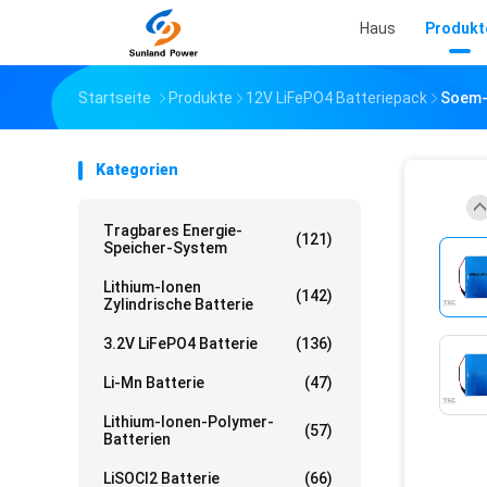
Haus
Produkt
Startseite
Produkte
12V LiFePO4 Batteriepack
Soem-/
Kategorien
Tragbares Energie-
(121)
Speicher-System
Lithium-Ionen
(142)
Zylindrische Batterie
3.2V LiFePO4 Batterie
(136)
Li-Mn Batterie
(47)
Lithium-Ionen-Polymer-
(57)
Batterien
LiSOCl2 Batterie
(66)