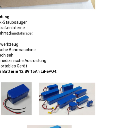
dung:
k-Staubsauger
traßenlaterne
ahrrad
mietfahrräder.
owerkzeug
ische Bohrmaschine
isch sah
 medizinische Ausrüstung
ortables Gerät
ür Batterie 12.8V 15Ah LiFePO4: