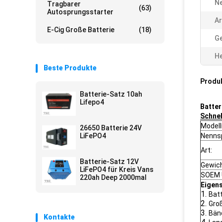
N
Tragbarer
(63)
Autosprungsstarter
Ar
E-Cig Große Batterie
(18)
Ge
He
Beste Produkte
Produ
Batterie-Satz 10ah
Lifepo4
Batter
Schnel
Model
26650 Batterie 24V
LiFePO4
Nenns
Art:
Batterie-Satz 12V
Gewich
LiFePO4 für Kreis Vans
SOEM 
220ah Deep 2000mal
Eigen
1.
Bat
2.
Gro
3.
Bän
Kontakte