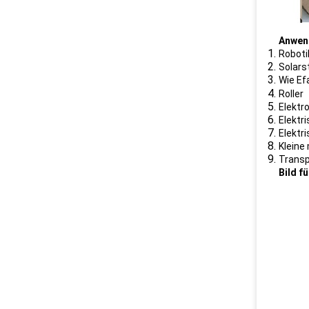
Anwen
Roboti
Solars
Wie Ef
Roller
Elektr
Elektr
Elektr
Kleine
Transp
Bild f