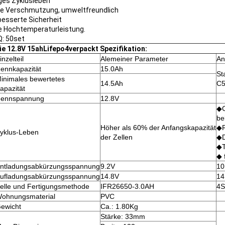
ges Zyklusleben
ne Verschmutzung, umweltfreundlich
besserte Sicherheit
e Hochtemperaturleistung.
: 50set
ie 12.8V 15ahLifepo4verpackt Spezifikation:
inzelteil
Alemeiner Parameter
An
ennkapazität
15.0Ah
St
inimales bewertetes
14.5Ah
C5
apazität
ennspannung
12.8V
◆C
be
Höher als 60% der Anfangskapazität
◆R
yklus-Leben
der Zellen
◆D
◆T
◆ 
ntladungsabkürzungsspannung
9.2V
10
ufladungsabkürzungsspannung
14.8V
14
elle und Fertigungsmethode
IFR26650-3.0AH
4S
ohnungsmaterial
PVC
ewicht
Ca.: 1.80Kg
Stärke: 33mm