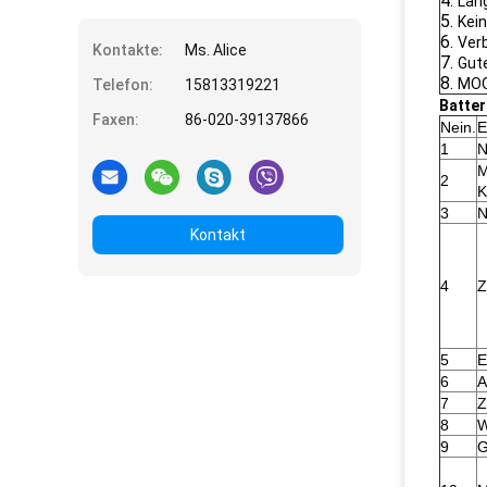
4.
Lan
5.
Kei
6.
Ver
Kontakte:
Ms. Alice
7.
Gut
8.
MOQ
Telefon:
15813319221
Batter
Faxen:
86-020-39137866
Nein.
E
1
N
M
2
K
3
N
Kontakt
4
Z
5
E
6
A
7
Z
8
W
9
G