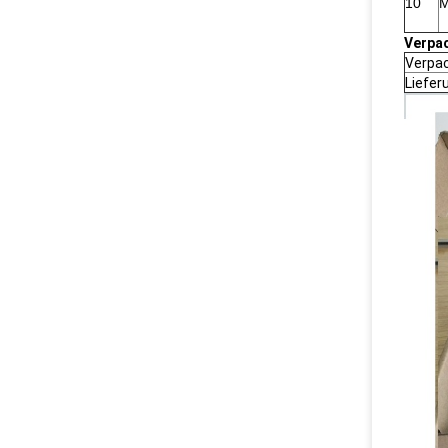
10
M
Verpac
Verpac
Liefer