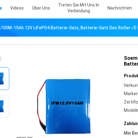
Treten Sie Mit Uns In
e
Videos
Über Uns
Nachrichten
Verbindung
ODM-15Ah 12V LiFePO4 Batterie-Satz, Batterie-Satz Des Roller-/E
Soem-
Batte
Produk
Herkun
Marke
Zertifi
Model
Zahlun
Min Be