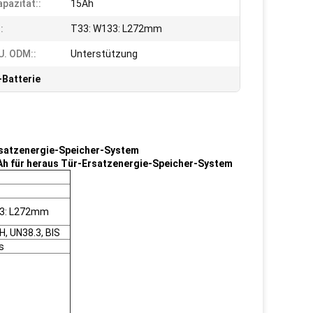
pazität::
15Ah
:
T33: W133: L272mm
. ODM::
Unterstützung
-Batterie
Ersatzenergie-Speicher-System
mAh für heraus Tür-Ersatzenergie-Speicher-System
33: L272mm
, UN38.3, BIS
s