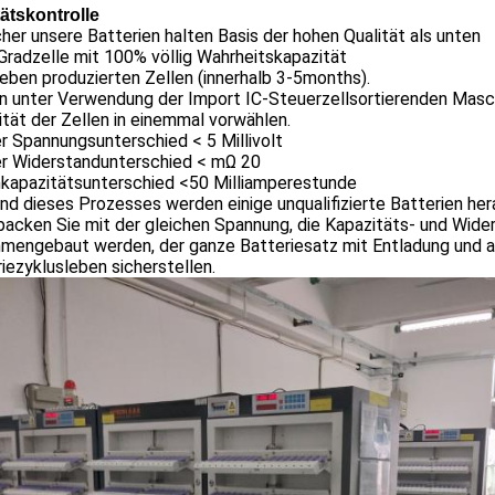
tätskontrolle
cher unsere Batterien halten Basis der hohen Qualität als unten
Gradzelle mit 100% völlig Wahrheitskapazität
 eben produzierten Zellen (innerhalb 3-5months).
n unter Verwendung der Import IC-Steuerzellsortierenden Masch
tät der Zellen in einemmal vorwählen.
er Spannungsunterschied < 5 Millivolt
Der Widerstandunterschied < mΩ 20
Thkapazitätsunterschied <50 Milliamperestunde
d dieses Prozesses werden einige unqualifizierte Batterien hera
packen Sie mit der gleichen Spannung, die Kapazitäts- und Wid
mengebaut werden, der ganze Batteriesatz mit Entladung und a
iezyklusleben sicherstellen.