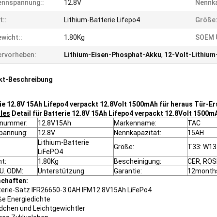
ennspannung::
12.8V
Nennka
t::
Lithium-Batterie Lifepo4
Größe:
wicht::
1.80Kg
SOEM U
rvorheben:
Lithium-Eisen-Phosphat-Akku
,
12-Volt-Lithium
kt-Beschreibung
ie 12.8V 15Ah Lifepo4 verpackt 12.8Volt 1500mAh für heraus Tür-
les
Detail für Batterie 12.8V 15Ah Lifepo4 verpackt 12.8Volt 1500
lnummer:
12.8V15Ah
Markenname:
TAC
pannung:
12.8V
Nennkapazität:
15AH
Lithium-Batterie
Größe:
T33: W1
LiFePO4
t:
1.80Kg
Bescheinigung:
CER, ROSH
U. ODM:
Unterstützung
Garantie:
12month
schaften:
terie-Satz IFR26650-3.0AH IFM12.8V15Ah LiFePo4
ße Energiedichte
dchen und Leichtgewichtler