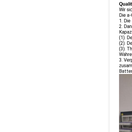
Quali
Wir si
Die a-
1. Die
2. Dan
Kapazi
(1). D
(2). 
(3). 
Währen
3. Ver
zusam
Batter