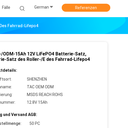
German
Fälle
Referenzen
 Des Fahrrad-Lifepo4
/ODM-15Ah 12V LiFePO4 Batterie-Satz,
rie-Satz des Roller-/E des Fahrrad-Lifepo4
tdetails:
ftsort:
SHENZHEN
nname:
TAC OEM ODM
zierung:
MSDS REACH ROHS
lnummer:
12.8V 15Ah
g und Versand AGB:
stellmenge:
50 PC