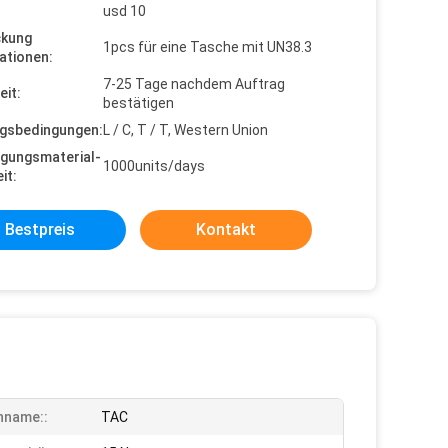
usd 10
ckung
1pcs für eine Tasche mit UN38.3
ationen:
7-25 Tage nachdem Auftrag
eit:
bestätigen
gsbedingungen:
L / C, T / T, Western Union
gungsmaterial-
1000units/days
it:
Bestpreis
Kontakt
nname::
TAC