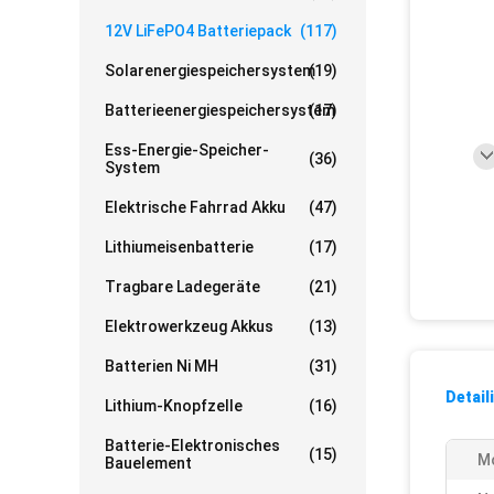
12V LiFePO4 Batteriepack
(117)
Solarenergiespeichersystem
(19)
Batterieenergiespeichersystem
(17)
Ess-Energie-Speicher-
(36)
System
Elektrische Fahrrad Akku
(47)
Lithiumeisenbatterie
(17)
Tragbare Ladegeräte
(21)
Elektrowerkzeug Akkus
(13)
Batterien Ni MH
(31)
Detail
Lithium-Knopfzelle
(16)
Batterie-Elektronisches
(15)
M
Bauelement