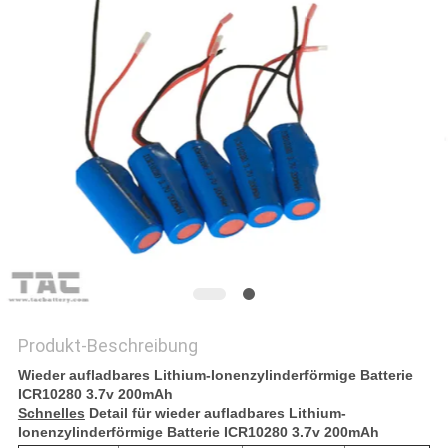
FORDERN
SIE EIN
ZITAT
SITEMAP
PRIVACY
POLICY
Produkt-Beschreibung
Wieder aufladbares Lithium-Ionenzylinderförmige Batterie
ICR10280 3.7v 200mAh
Schnelles
Detail für wieder aufladbares Lithium-
Ionenzylinderförmige Batterie ICR10280 3.7v 200mAh