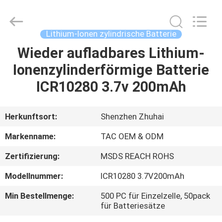
Zhou
Sunland
New
Energy
Technology
Lithium-Ionen zylindrische Batterie
Co.,
Ltd..
All
Wieder aufladbares Lithium-
HAUS
Rights
Reserved.
Ionenzylinderförmige Batterie
PRODUKTE
ICR10280 3.7v 200mAh
VIDEOS
Herkunftsort:
Shenzhen Zhuhai
Markenname:
TAC OEM & ODM
ÜBER
Zertifizierung:
MSDS REACH ROHS
UNS
Modellnummer:
ICR10280 3.7V200mAh
FABRIK-
Min Bestellmenge:
500 PC für Einzelzelle, 50pack
für Batteriesätze
AUSFLUG