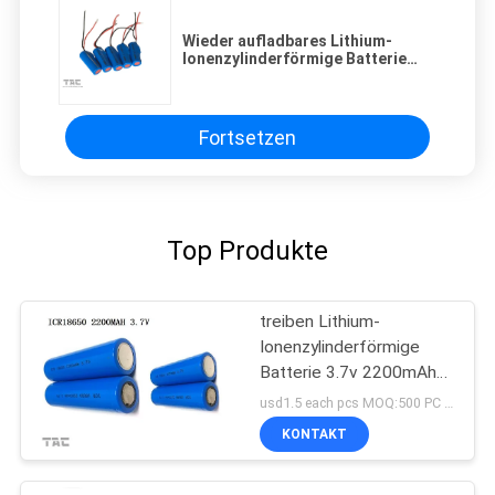
Wieder aufladbares Lithium-
Ionenzylinderförmige Batterie
ICR10280 3.7v 200mAh
Fortsetzen
Top Produkte
treiben Lithium-
Ionenzylinderförmige
Batterie 3.7v 2200mAh
der Bank-3-5C 18650 an
usd1.5 each pcs MOQ:500 PC für Einzelzelle, 50pack für Batteriesätze
KONTAKT