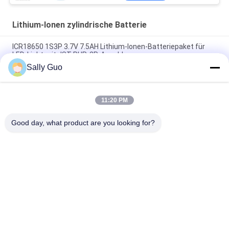
Lithium-Ionen zylindrische Batterie
ICR18650 1S3P 3.7V 7.5AH Lithium-Ionen-Batteriepaket für
LED-Licht mit JST PHR-2P-Anschluss
Sally Guo
Lithium-Batterie 18650 für der Mobiltelefon-INM 7.4V Satz
Lithium-des Ion2200mah
11:20 PM
3,7 Lithium-Ionenzylinderförmige Batterie des Volt-2300mAh
wieder aufladbar für Fahrrad-Scheinwerfer
Good day, what product are you looking for?
Beliebte Kategorien
Alle
Tragbares Energie-
Lithium-Ionen 
Speicher-System
Zylindrische Batterie
3.2V LiFePO4 
Li-Mn Batterie
Batterie