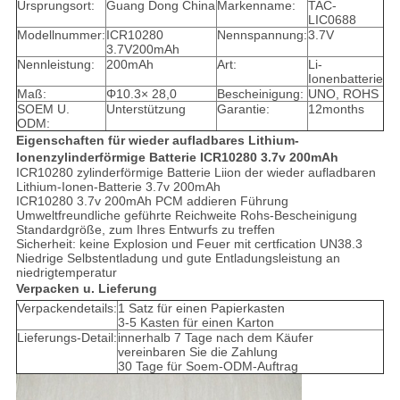
Ursprungsort:
Guang Dong China
Markenname:
TAC-
LIC0688
Modellnummer:
ICR10280
Nennspannung:
3.7V
3.7V200mAh
Nennleistung:
200mAh
Art:
Li-
Ionenbatterie
Maß:
Φ10.3× 28,0
Bescheinigung:
UNO, ROHS
SOEM U.
Unterstützung
Garantie:
12months
ODM:
Eigenschaften für wieder aufladbares Lithium-
Ionenzylinderförmige Batterie ICR10280 3.7v 200mAh
ICR10280 zylinderförmige Batterie Liion der wieder aufladbaren
Lithium-Ionen-Batterie 3.7v 200mAh
ICR10280 3.7v 200mAh PCM addieren Führung
Umweltfreundliche geführte Reichweite Rohs-Bescheinigung
Standardgröße, zum Ihres Entwurfs zu treffen
Sicherheit: keine Explosion und Feuer mit certfication UN38.3
Niedrige Selbstentladung und gute Entladungsleistung an
niedrigtemperatur
Verpacken u. Lieferung
Verpackendetails:
1 Satz für einen Papierkasten
3-5 Kasten für einen Karton
Lieferungs-Detail:
innerhalb 7 Tage nach dem Käufer
vereinbaren Sie die Zahlung
30 Tage für Soem-ODM-Auftrag