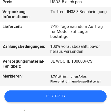
Preis:
USD3-5 each pcs
QUALITÄTSKONTROLLE
Verpackung
Treffen UN38.3 Bescheinigung
Informationen:
TRETEN
Lieferzeit:
7-10 Tage nachdem Auftrag
für Modell auf Lager
SIE
bestätigen
MIT
Zahlungsbedingungen:
100% vorausbezahlt, bevor
UNS
heraus versenden
IN
Versorgungsmaterial-
JE WOCHE 100000PCS
Fähigkeit:
VERBINDUNG
Markieren:
,
3.7V Lithium-Ionen Akku
Phosphat-Lithium-Ionen-Batterien
NACHRICHTEN
BESTPREIS
FÄLLE