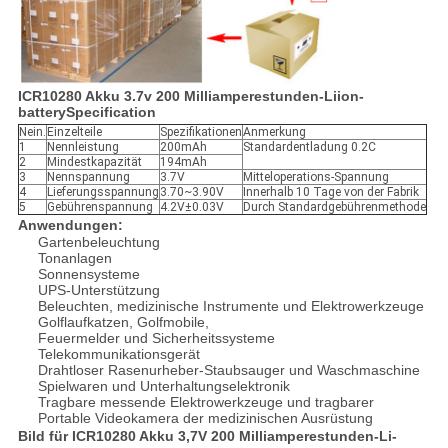
ICR10280 Akku 3.7v 200 Milliamperestunden-Liion-
batterySpecification
Nein.
Einzelteile
Spezifikationen
Anmerkung
1
Nennleistung
200mAh
Standardentladung 0.2C
2
Mindestkapazität
194mAh
3
Nennspannung
3.7V
Mitteloperations-Spannung
4
Lieferungsspannung
3.70~3.90V
Innerhalb 10 Tage von der Fabrik
5
Gebührenspannung
4.2V±0.03V
Durch Standardgebührenmethode
Anwendungen:
Gartenbeleuchtung
Tonanlagen
Sonnensysteme
UPS-Unterstützung
Beleuchten, medizinische Instrumente und Elektrowerkzeuge
Golflaufkatzen, Golfmobile,
Feuermelder und Sicherheitssysteme
Telekommunikationsgerät
Drahtloser Rasenurheber-Staubsauger und Waschmaschine
Spielwaren und Unterhaltungselektronik
Tragbare messende Elektrowerkzeuge und tragbarer
Portable Videokamera der medizinischen Ausrüstung
Bild für ICR10280 Akku 3,7V 200 Milliamperestunden-Li-