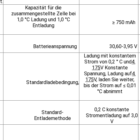
t.
Kapazität für die
zusammengestellte Zelle bei
1,0 °C Ladung und 1,0 °C
≥ 750 mAh
Entladung
Batterieanspannung
30,60-3,95 V
Ladung mit konstantem
Strom von 0,2 ° C und
4.
175
V Konstante
Spannung, Ladung auf
4.
175
V, laden Sie weiter,
Standardladebedingung,
bis der Strom auf ≤ 0,01
°C abnimmt
0,2 C konstante
Standard-
Stromentladung auf 3,0
Entlademethode
V