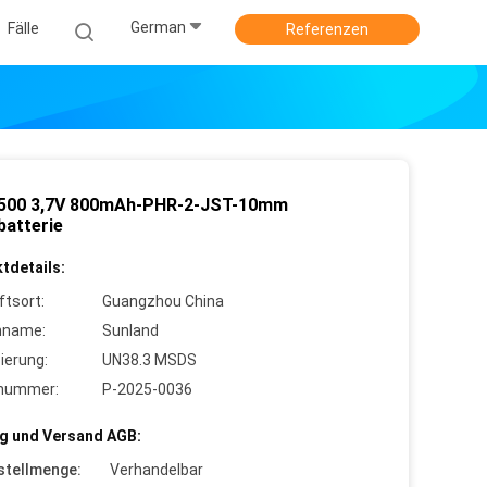
German
Fälle
Referenzen
500 3,7V 800mAh-PHR-2-JST-10mm
batterie
tdetails:
ftsort:
Guangzhou China
nname:
Sunland
zierung:
UN38.3 MSDS
lnummer:
P-2025-0036
g und Versand AGB:
stellmenge:
Verhandelbar