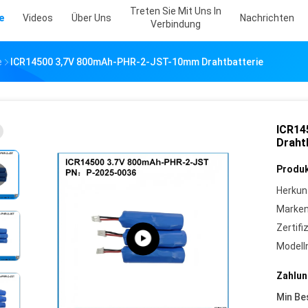
Treten Sie Mit Uns In
e
Videos
Über Uns
Nachrichten
Verbindung
e
ICR14500 3,7V 800mAh-PHR-2-JST-10mm Drahtbatterie
ICR14
Draht
Produk
Herkun
Marke
Zertifi
Model
Zahlun
Min Be