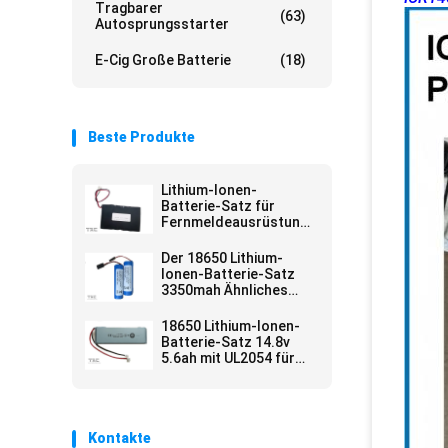
Tragbarer
(63)
Autosprungsstarter
E-Cig Große Batterie
(18)
Beste Produkte
Lithium-Ionen-
Batterie-Satz für
Fernmeldeausrüstung
18650 13.2AH 3.7V
Der 18650 Lithium-
Ionen-Batterie-Satz
3350mah Ähnliches
Panasonic für Fahrrad
gehen Beleuchtung
18650 Lithium-Ionen-
voran
Batterie-Satz 14.8v
5.6ah mit UL2054 für
Straßenbeleuchtung
Kontakte