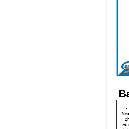
Ba
-
Nei
Ic
wei