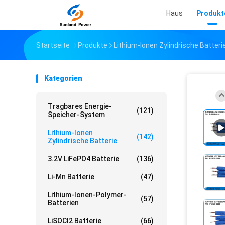
Haus
Produkt
Startseite
Produkte
Lithium-Ionen Zylindrische Batteri
Kategorien
Tragbares Energie-
(121)
Speicher-System
Lithium-Ionen
(142)
Zylindrische Batterie
3.2V LiFePO4 Batterie
(136)
Li-Mn Batterie
(47)
Lithium-Ionen-Polymer-
(57)
Batterien
LiSOCl2 Batterie
(66)