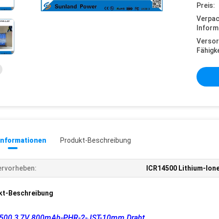
Preis:
Verpa
Inform
Versor
Fähigke
informationen
Produkt-Beschreibung
rvorheben:
ICR14500 Lithium-Ion
kt-Beschreibung
500 3,7V 800mAh-PHR-2-JST-10mm Draht