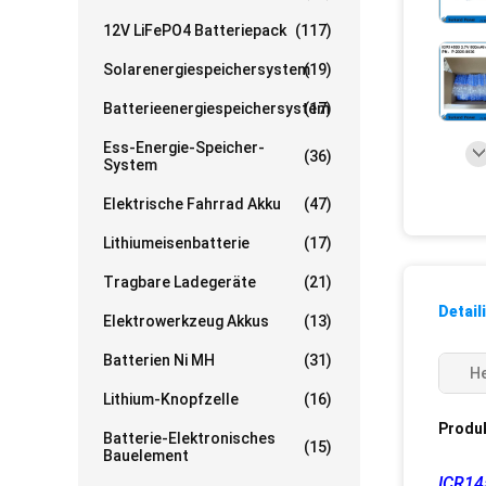
12V LiFePO4 Batteriepack
(117)
Solarenergiespeichersystem
(19)
Batterieenergiespeichersystem
(17)
Ess-Energie-Speicher-
(36)
System
Elektrische Fahrrad Akku
(47)
Lithiumeisenbatterie
(17)
Tragbare Ladegeräte
(21)
Detail
Elektrowerkzeug Akkus
(13)
Batterien Ni MH
(31)
He
Lithium-Knopfzelle
(16)
Produ
Batterie-Elektronisches
(15)
Bauelement
ICR14