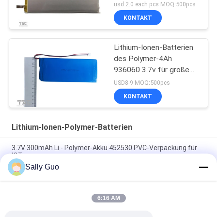
20Ah für Energie-Bank
usd 2.0 each pcs MOQ:500pcs
KONTAKT
Lithium-Ionen-Batterien
des Polymer-4Ah
936060 3.7v für große
Kapazitäts-Energie
USD8-9 MOQ:500pcs
haben ein Bankkonto
KONTAKT
Lithium-Ionen-Polymer-Batterien
3.7V 300mAh Li - Polymer-Akku 452530 PVC-Verpackung für
IOT
Sally Guo
Wiederaufladbare Lithium-Ionen-Polymerbatterien für IOT
LP093040 3,7V 1000mAh
6:16 AM
Polymer Lithium-Ionen-Batterien LP602535 3.7V 500mAh Für
kleine Haushaltsprodukte