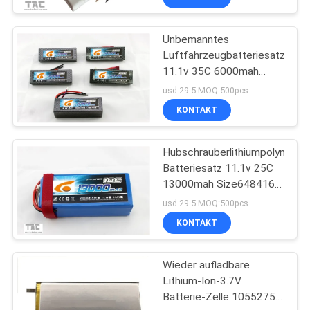
Unbemanntes
Luftfahrzeugbatteriesatz
11.1v 35C 6000mah
Polymerion
usd 29.5 MOQ:500pcs
KONTAKT
Hubschrauberlithiumpolymer-
Batteriesatz 11.1v 25C
13000mah Size6484165
UAV RC
usd 29.5 MOQ:500pcs
KONTAKT
Wieder aufladbare
Lithium-Ion-3.7V
Batterie-Zelle 1055275