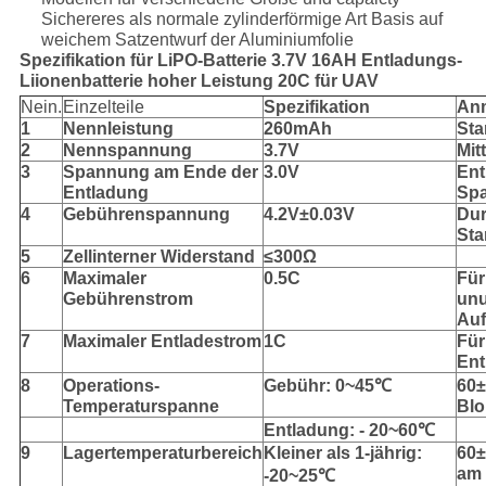
Sichereres als normale zylinderförmige Art Basis auf
weichem Satzentwurf der Aluminiumfolie
Spezifikation für LiPO-Batterie 3.7V 16AH Entladungs-
Liionenbatterie hoher Leistung 20C für UAV
Nein.
Einzelteile
Spezifikation
An
1
Nennleistung
260mAh
Sta
2
Nennspannung
3.7V
Mit
3
Spannung am Ende der
3.0V
Ent
Entladung
Sp
4
Gebührenspannung
4.2V±0.03V
Du
St
5
Zellinterner Widerstand
≤300Ω
6
Maximaler
0.5C
Für
Gebührenstrom
unu
Auf
7
Maximaler Entladestrom
1C
Für
Ent
8
Operations-
Gebühr: 0~45℃
60
Temperaturspanne
Blo
Entladung: - 20~60℃
9
Lagertemperaturbereich
Kleiner als 1-jährig:
60
am 
-20~25℃