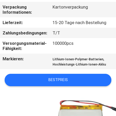
Verpackung
Kartonverpackung
QUALITÄTSKONTROLLE
Informationen:
Lieferzeit:
15-20 Tage nach Bestellung
TRETEN
Zahlungsbedingungen:
T/T
SIE
Versorgungsmaterial-
100000pcs
MIT
Fähigkeit:
UNS
Markieren:
,
Lithium-Ionen-Polymer-Batterien
IN
Hochleistungs-Lithium-Ionen-Akku
VERBINDUNG
BESTPREIS
NACHRICHTEN
FÄLLE