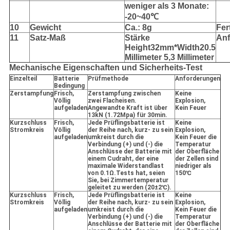
weniger als 3 Monate:
-20~40℃
10
Gewicht
Ca.: 8g
Fer
11
Satz-Maß
Stärke
An
Height32mm*Width20.5
Millimeter 5,3 Millimeter
Mechanische Eigenschaften und Sicherheits-Test
Einzelteil
Batterie
Prüfmethode
Anforderungen
Bedingung
Zerstampfung
Frisch,
Zerstampfung zwischen
Keine
Völlig
zwei Flacheisen.
Explosion,
aufgeladen
Angewandte Kraft ist über
Kein Feuer
13kN (1.72Mpa) für 30min.
Kurzschluss
Frisch,
Jede Prüflingsbatterie ist
Keine
Stromkreis
Völlig
der Reihe nach, kurz- zu sein
Explosion,
aufgeladen
umkreist durch die
Kein Feuer die
Verbindung (+) und (-) die
Temperatur
Anschlüsse der Batterie mit
der Oberfläche
einem Cudraht, der eine
der Zellen sind
maximale Widerstandlast
niedriger als
von 0.1Ω.Tests hat, seien
150℃
Sie, bei Zimmertemperatur
geleitet zu werden (20±2℃).
Kurzschluss
Frisch,
Jede Prüflingsbatterie ist
Keine
Stromkreis
Völlig
der Reihe nach, kurz- zu sein
Explosion,
aufgeladen
umkreist durch die
Kein Feuer die
Verbindung (+) und (-) die
Temperatur
Anschlüsse der Batterie mit
der Oberfläche