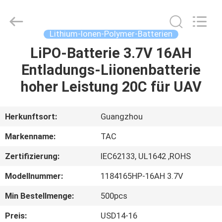
Zhou
Sunland
New
Energy
Technology
Lithium-Ionen-Polymer-Batterien
Co.,
Ltd..
All
LiPO-Batterie 3.7V 16AH
HAUS
Rights
Reserved.
Entladungs-Liionenbatterie
PRODUKTE
hoher Leistung 20C für UAV
VIDEOS
Herkunftsort:
Guangzhou
Markenname:
TAC
ÜBER
Zertifizierung:
IEC62133, UL1642 ,ROHS
UNS
Modellnummer:
1184165HP-16AH 3.7V
FABRIK-
Min Bestellmenge:
500pcs
AUSFLUG
Preis:
USD14-16