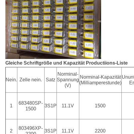
Gleiche Schriftgröße und Kapazität Productiions-Liste
Norminal-
Norminal-Kapazität
Unun
Nein.
Zelle nein.
Satz
Spannung
(Milliamperestunde)
E
(V)
683480SP-
1
3S1P
11.1V
1500
1500
803496XP-
2
3S1P
11.1V
2200
2200