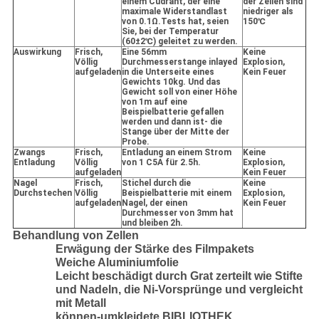
einem Cudraht, der eine
der Zellen sind
maximale Widerstandlast
niedriger als
von 0.1Ω.Tests hat, seien
150℃
Sie, bei der Temperatur
(60±2℃) geleitet zu werden.
Auswirkung
Frisch,
Eine 56mm
Keine
Völlig
Durchmesserstange inlayed
Explosion,
aufgeladen
in die Unterseite eines
Kein Feuer
Gewichts 10kg. Und das
Gewicht soll von einer Höhe
von 1m auf eine
Beispielbatterie gefallen
werden und dann ist- die
Stange über der Mitte der
Probe.
Zwangs
Frisch,
Entladung an einem Strom
Keine
Entladung
Völlig
von 1 C5A für 2.5h.
Explosion,
aufgeladen
Kein Feuer
Nagel
Frisch,
Stichel durch die
Keine
Durchstechen
Völlig
Beispielbatterie mit einem
Explosion,
aufgeladen
Nagel, der einen
Kein Feuer
Durchmesser von 3mm hat
und bleiben 2h.
Behandlung von Zellen
Erwägung der Stärke des Filmpakets
Weiche Aluminiumfolie
Leicht beschädigt durch Grat zerteilt wie Stifte
und Nadeln, die Ni-Vorsprünge und vergleicht
mit Metall
können-umkleidete BIBLIOTHEK.