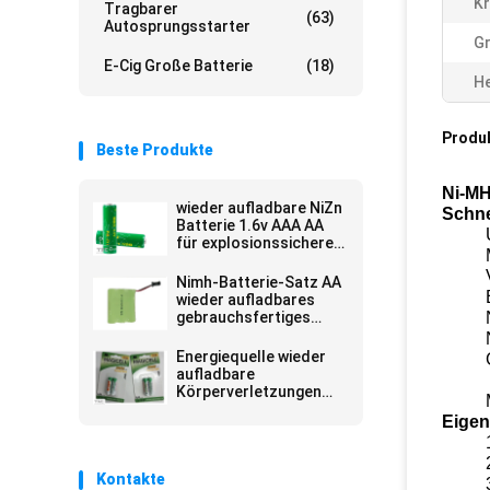
Kr
Tragbarer
(63)
Autosprungsstarter
G
E-Cig Große Batterie
(18)
He
Produ
Beste Produkte
Ni-MH
wieder aufladbare NiZn
Schne
Batterie 1.6v AAA AA
für explosionssichere
Taschenlampe
Nimh-Batterie-Satz AA
wieder aufladbares
gebrauchsfertiges
2700MAH für LED-Licht
Energiequelle wieder
aufladbare
Körperverletzungen
2700mah, schneller
Eigen
Vorwurf NiMH AA
innerhalb 15 Minuten
Kontakte