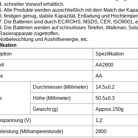
4. schneller Vorwurf erhältlich.
5. Alle Produkte werden ausschließlich mit dem Match der Kapazit
6. festigen genug, stabile Kapazität, Entladung und Hochtemper
7. Die Batterien sind durch EC/ROHS, MSDS, CER, ISO9001, e
8. Die Batterien werden auf schnurloses Telefon, Walkman, Sola
Rasierapparate zugetroffen,
Notbeleuchtung und Aushilfsenergie, etc.
fikation
iption
Spezifikation
ll
AA2800
ße
AA
Durchmesser (Millimeter)
14.5±0.2
e
Höhe (Millimeter)
50.5±0.3
Gewicht (g)
Approx.150g
spannung (V)
1,2
leistung (Milliamperestunde)
2800