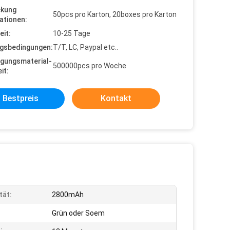
ckung
50pcs pro Karton, 20boxes pro Karton
ationen:
eit:
10-25 Tage
gsbedingungen:
T/T, LC, Paypal etc..
gungsmaterial-
500000pcs pro Woche
it:
Bestpreis
Kontakt
tät:
2800mAh
Grün oder Soem