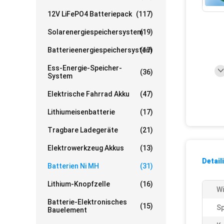
12V LiFePO4 Batteriepack
(117)
Solarenergiespeichersystem
(19)
Batterieenergiespeichersystem
(17)
Ess-Energie-Speicher-
(36)
System
Elektrische Fahrrad Akku
(47)
Lithiumeisenbatterie
(17)
Tragbare Ladegeräte
(21)
Elektrowerkzeug Akkus
(13)
Detail
Batterien Ni MH
(31)
Lithium-Knopfzelle
(16)
Wi
Batterie-Elektronisches
(15)
S
Bauelement