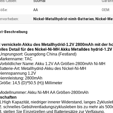
eis-Leben:
500mal
Garant
röße:
AA
OEM:
rvorheben:
Nickel-Metallhydrid-nimh-Batterien
,
Nickel-Me
kt-Beschreibung
 vernickeln Akku des Metallhydrid-1.2V 2800mAh mit der h
des Nickel-Ni-MH Akku Metalldes hydrid-1.2
lles Detail für
Ursprungsort: Guangdong China (Festland)
Markenname: TAC
Vorbildlicher Name: Akku 1.2V AA Größen-2800mAh Ni-MH
Batterie-Art: Metallhydrid-Akku des Nickel-Ni-MH
Nennspannung 1.2V
Nennleistung: 2800mAh
Größe: 14,5 (D)*50.5 (H)) Millimeter
Modellnummer: Akku Ni-MH AA Größen-2800mAh
schaften
1.High Kapazität, niedriger innerer Widerstand, langes Zyklusle
2. schnelles Gebührentladungszyklusleben bis zu mehr als 500
3. stellen Sie Einzelzellen und Batteriesätze zur Verfügung.