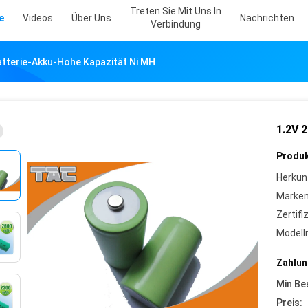
Treten Sie Mit Uns In
e
Videos
Über Uns
Nachrichten
Verbindung
tterie-Akku-Hohe Kapazität Ni MH
1.2V 
Produk
Herkun
Marke
Zertifi
Model
Zahlun
Min Be
Preis: