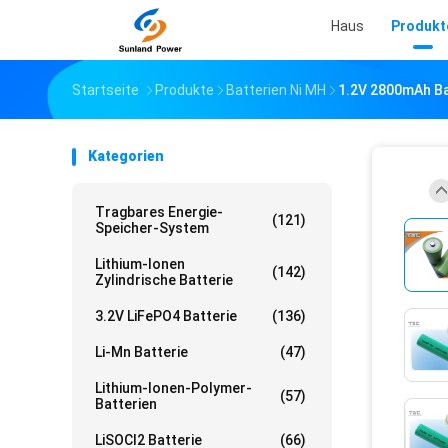
Haus
Produkt
Startseite
Produkte
Batterien Ni MH
1.2V 2800mAh Ba
Kategorien
Tragbares Energie-
(121)
Speicher-System
Lithium-Ionen
(142)
Zylindrische Batterie
3.2V LiFePO4 Batterie
(136)
Li-Mn Batterie
(47)
Lithium-Ionen-Polymer-
(57)
Batterien
LiSOCl2 Batterie
(66)