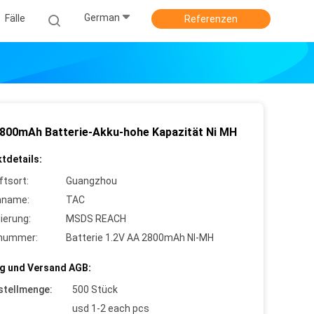
German
Fälle
Referenzen
2800mAh Batterie-Akku-hohe Kapazität Ni MH
tdetails:
ftsort:
Guangzhou
nname:
TAC
zierung:
MSDS REACH
lnummer:
Batterie 1.2V AA 2800mAh NI-MH
g und Versand AGB:
stellmenge:
500 Stück
usd 1-2 each pcs