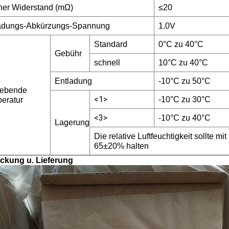
rner Widerstand (mΩ)
≤20
adungs-Abkürzungs-Spannung
1.0V
Standard
0°C zu 40°C
Gebühr
schnell
10°C zu 40°C
Entladung
-10°C zu 50°C
ebende
<1>
-10°C zu 30°C
eratur
<3>
-10°C zu 40°C
Lagerung
Die relative Luftfeuchtigkeit sollte mit 
65±20% halten
ckung u. Lieferung