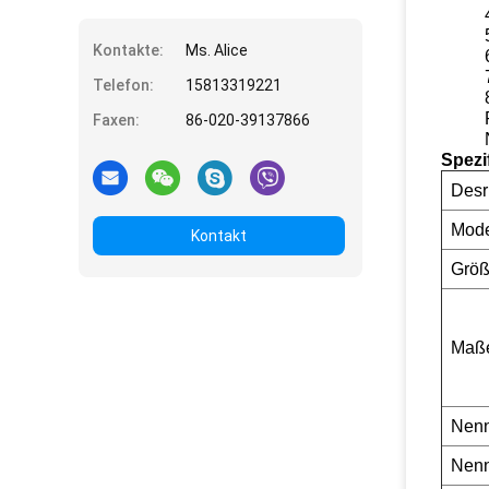
Kontakte:
Ms. Alice
Telefon:
15813319221
Faxen:
86-020-39137866
Spezi
Desr
Mode
Kontakt
Grö
Maß
Nenn
Nenn