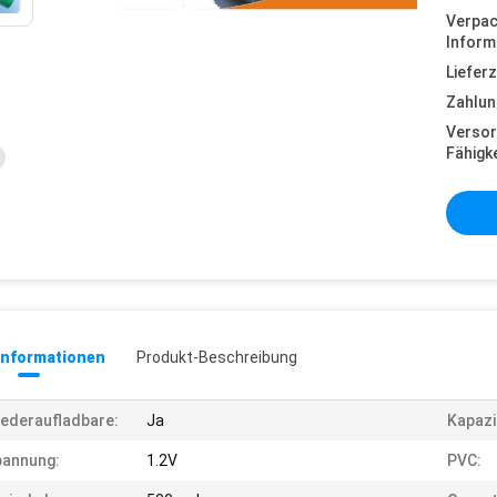
Verpa
Inform
Lieferz
Zahlun
Versor
Fähigke
informationen
Produkt-Beschreibung
ederaufladbare:
Ja
Kapazi
pannung:
1.2V
PVC: