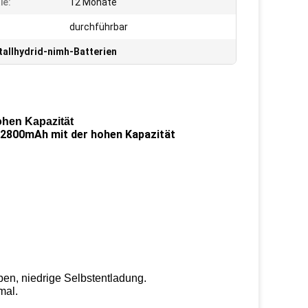
ie:
12 Monate
durchführbar
tallhydrid-nimh-Batterien
ohen Kapazität
V 2800mAh mit der hohen Kapazität
ben, niedrige Selbstentladung.
mal.