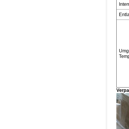
Inte
Entl
Umg
Temp
Verpa