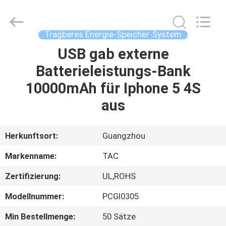
Zhou
Sunland
New
Energy
Technology
Tragbares Energie-Speicher-System
Co.,
Ltd..
All
USB gab externe
HAUS
Rights
Reserved.
Batterieleistungs-Bank
PRODUKTE
10000mAh für Iphone 5 4S
aus
VIDEOS
Herkunftsort:
Guangzhou
ÜBER
Markenname:
TAC
UNS
Zertifizierung:
UL,ROHS
FABRIK-
Modellnummer:
PCGI0305
AUSFLUG
Min Bestellmenge:
50 Sätze