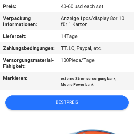
Preis:
40-60 usd each set
QUALITÄTSKONTROLLE
Verpackung
Anzeige 1pcs/display 8or 10
Informationen:
für 1 Karton
TRETEN
Lieferzeit:
14Tage
SIE
Zahlungsbedingungen:
TT, LC, Paypal, etc.
MIT
Versorgungsmaterial-
100Piece/Tage
UNS
Fähigkeit:
IN
Markieren:
,
externe Stromversorgung bank
VERBINDUNG
Mobile Power bank
NACHRICHTEN
BESTPREIS
FÄLLE