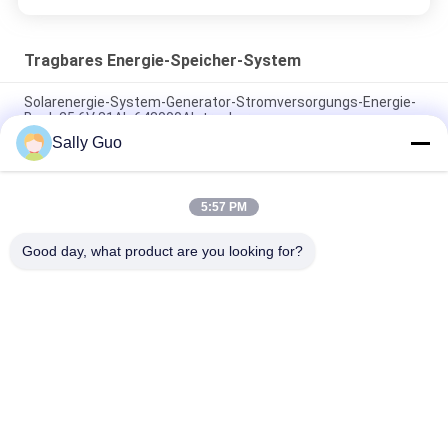
Tragbares Energie-Speicher-System
Solarenergie-System-Generator-Stromversorgungs-Energie-
Bank 25.6V 81Ah 648000Ah tragbare
Sally Guo
Tragbare Lithium-Batterie des Energie-Speicher-System-
2000W 3.7V im Freien
5:57 PM
tragbares Speicher-System 3.7V 45Ah der Energie-1500W
wieder aufladbar
Good day, what product are you looking for?
Beliebte Kategorien
Alle
Tragbares Energie-
Lithium-Ionen 
Speicher-System
Zylindrische Batterie
3.2V LiFePO4 
Li-Mn Batterie
Batterie