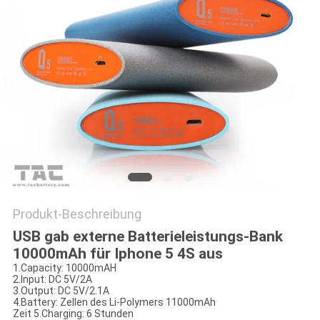
FORDERN
SIE EIN
ZITAT
SITEMAP
PRIVACY
POLICY
Produkt-Beschreibung
USB gab externe Batterieleistungs-Bank
10000mAh für Iphone 5 4S aus
1.Capacity: 10000mAH
2.Input: DC 5V/2A
3.Output: DC 5V/2.1A
4.Battery: Zellen des Li-Polymers 11000mAh
Zeit 5.Charging: 6 Stunden